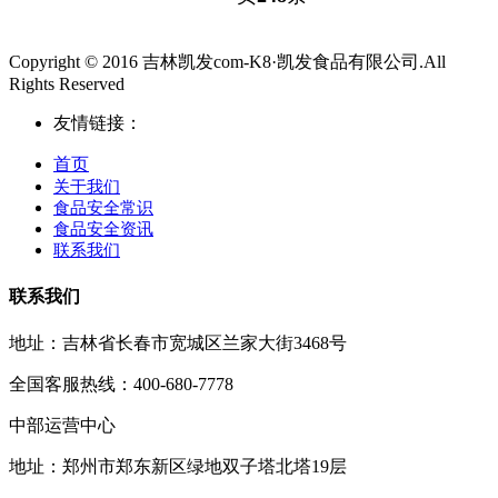
Copyright © 2016 吉林凯发com-K8·凯发食品有限公司.All
Rights Reserved
友情链接：
首页
关于我们
食品安全常识
食品安全资讯
联系我们
联系我们
地址：吉林省长春市宽城区兰家大街3468号
全国客服热线：400-680-7778
中部运营中心
地址：郑州市郑东新区绿地双子塔北塔19层