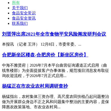
所有
关于我们
食品安全常识
食品安全资讯
联系我们
刘晋萍出席2021年全市食物平安风险阐发研判会议
本报讯 （记者 王洋） 12月8日，市委常委。...
合肥新坐区楼盘-合肥房价【新坐区房价】
中海不雅贤府｜2026年7月本平台曲营征询通道正式启用（曲
线售楼部）为全面提拔客户办事体验，规范项目消息发布取征
询欢迎流程，于2026年7月正式启用...
杨猛正在市农业农村局调研查抄
杨猛指出，农村集体三资办理、高尺度农田扶植凸起问题整治
做为开展群众身边不正之风和问题集中整治的主要内容，是保
障惠农政策落地、市农业农村局...