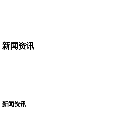
新闻资讯
新闻资讯