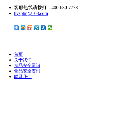
客服热线请拨打：400-680-7778
hysphn@163.com
首页
关于我们
食品安全常识
食品安全资讯
联系我们