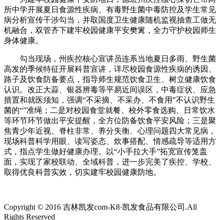
所中学开展夏日食源性疾病、有毒野生菌中毒防控及学生常见
病分析宣传干涉勾当，并取国度卫生健康随机监视抽查工做无
机融合，双管齐下建牢校园健康平安樊篱，全力守护校园师生
身体健康。
勾当现场，州疾控核心宣讲员连系当地夏日多雨、野生菌
高发的季候特征开展科普宣讲，详尽校园食源性疾病的诱因、
路子及饮食防备要点，指导师生规范饮食卫生、树立健康饮食
认识。改正大蒜、银器辨毒等平易近间误区，中毒症状、应急
措置和就医须知，强调“不采摘、不采办、不食用”不认识野生
菌的“”准绳；二是对校园食堂就餐、校外零食选购、日常饮水
等环节环节做出平安提醒，全方位防备饮食平安风险；三是聚
焦青少年近视、脊柱非常、养分失衡、心理问题四大常见病，
现场科普科学用眼、读写姿态、炊事搭配、情感疏导等适用方
式，指点学生做好健康办理。以“小手拉大手”拓宽宣传笼盖
面，实现了家校联动、全域科普，进一步完美了疾控、学校、
取得优良科普实效，切实建牢校园健康防地。
Copyright © 2016 吉林凯发com-K8·凯发食品有限公司.All
Rights Reserved